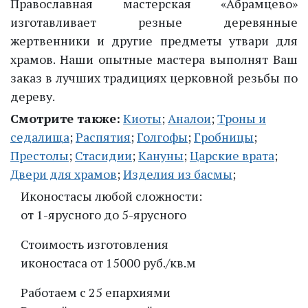
Православная мастерская «Абрамцево»
изготавливает резные деревянные
жертвенники и другие предметы утвари для
храмов. Наши опытные мастера выполнят Ваш
заказ в лучших традициях церковной резьбы по
дереву.
Смотрите также:
Киоты
;
Аналои
;
Троны и
седалища
;
Распятия
;
Голгофы
;
Гробницы
;
Престолы
;
Стасидии
;
Кануны
;
Царские врата
;
Двери для храмов
;
Изделия из басмы
;
Иконостасы любой сложности:
от 1-ярусного до 5-ярусного
Стоимость изготовления
иконостаса от 15000 руб./кв.м
Работаем с 25 епархиями